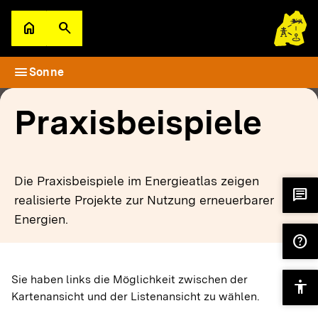
Zum Hauptinhalt springen
home
search
Zur Startseite
Suche öffnen
menu
Sonne
filter_alt
keyboard_arrow_down
Filter
Karte
Praxisbeispiele
Die Praxisbeispiele im Energieatlas zeigen
chat
realisierte Projekte zur Nutzung erneuerbarer
Energien.
help
Sie haben links die Möglichkeit zwischen der
accessibility
Kartenansicht und der Listenansicht zu wählen.