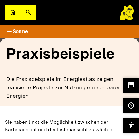
Zum Hauptinhalt springen
home
search
Zur Startseite
Suche öffnen
menu
Sonne
filter_alt
keyboard_arrow_down
Filter
Karte
Praxisbeispiele
Die Praxisbeispiele im Energieatlas zeigen
chat
realisierte Projekte zur Nutzung erneuerbarer
Energien.
help
Sie haben links die Möglichkeit zwischen der
accessibility
Kartenansicht und der Listenansicht zu wählen.