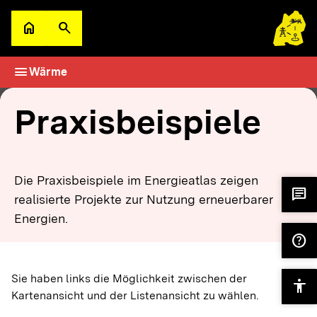
Zum Hauptinhalt springen
home
search
Zur Startseite
Suche öffnen
menu
Wärme
filter_alt
keyboard_arrow_down
Filter
Karte
Praxisbeispiele
Die Praxisbeispiele im Energieatlas zeigen
chat
realisierte Projekte zur Nutzung erneuerbarer
Energien.
help
Sie haben links die Möglichkeit zwischen der
accessibility
Kartenansicht und der Listenansicht zu wählen.