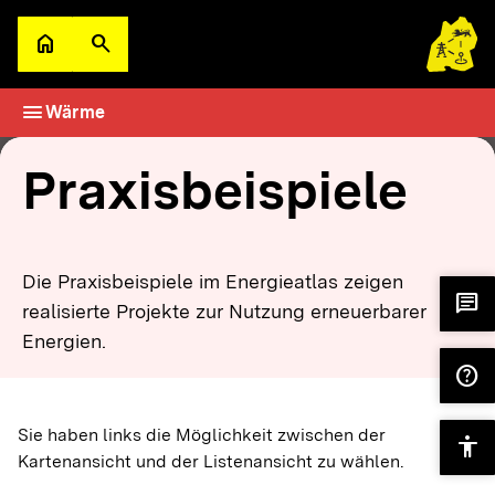
Zum Hauptinhalt springen
home
search
Zur Startseite
Suche öffnen
menu
Wärme
filter_alt
keyboard_arrow_down
Filter
Karte
Praxisbeispiele
Die Praxisbeispiele im Energieatlas zeigen
chat
realisierte Projekte zur Nutzung erneuerbarer
Energien.
help
Sie haben links die Möglichkeit zwischen der
accessibility
Kartenansicht und der Listenansicht zu wählen.