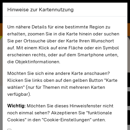
Zum Hauptinhalt springen
Hinweise zur Kartennutzung
home
search
Zur Startseite
Suche öffnen
Um nähere Details für eine bestimmte Region zu
menu
Sonne
erhalten, zoomen Sie in die Karte hinein oder suchen
print
Sie per Ortssuche über der Karte Ihren Wunschort
Ansicht drucken
arrow_back
Zurück
auf. Mit einem Klick auf eine Fläche oder ein Symbol
{{feature.title}}
erscheinen rechts, oder auf dem Smartphone unten,
die Objektinformationen.
Hier finden Sie die Detailinformationen für Ihr
Möchten Sie sich eine andere Karte anschauen?
ausgewähltes Objekt.
chat
Klicken Sie links oben auf den gelben Button "Karte
wählen" (nur für Themen mit mehreren Karten
{{#createDataGroupEntries feature}} {{{body}}}
verfügbar).
help
{{/createDataGroupEntries}}
Wichtig:
Möchten Sie dieses Hinweisfenster nicht
Datenanpassung
noch einmal sehen? Akzeptieren Sie "funktionale
accessibility
Haben Sie Anmerkungen?
Cookies" in den "Cookie-Einstellungen" unten.