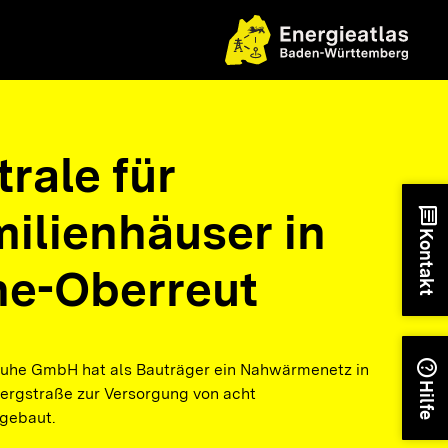
rale für
ilienhäuser in
chat
Kontakt
he-Oberreut
help
ruhe GmbH hat als Bauträger ein Nahwärmenetz in
Hilfe
bergstraße zur Versorgung von acht
gebaut.