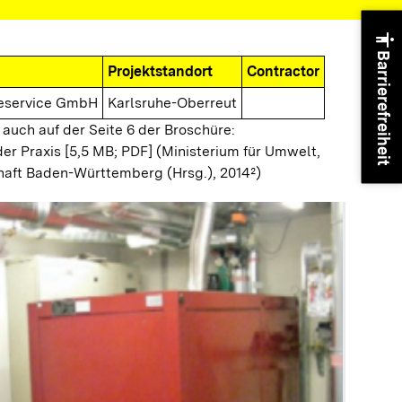
accessibility
Barrierefreiheit
Projektstandort
Contractor
ieservice GmbH
Karlsruhe-Oberreut
 auch auf der Seite 6 der Broschüre:
der Praxis [5,5 MB; PDF]
(Ministerium für Umwelt,
haft Baden-Württemberg (Hrsg.), 2014²)
Spitzenl