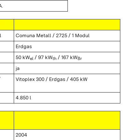
A.
l
Comuna Metall / 2725 / 1 Modul
Erdgas
50 kW
/ 97 kW
/ 167 kW
el
th
Br
ja
/
Vitoplex 300 / Erdgas / 405 kW
4.850 l
2004