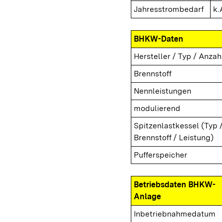
Jahresstrombedarf
k.
BHKW-Daten
Hersteller / Typ / Anzah
Brennstoff
Nennleistungen
modulierend
Spitzenlastkessel (Typ 
Brennstoff / Leistung)
Pufferspeicher
Betriebsdaten BHKW-
Anlage
Inbetriebnahmedatum