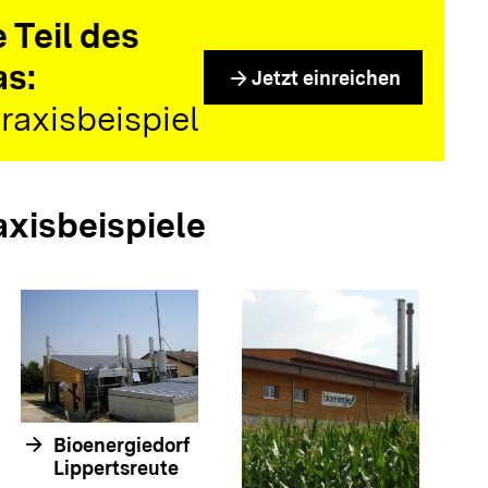
 Teil des
as:
arrow_forward
Jetzt einreichen
raxisbeispiel
axisbeispiele
arrow_forwar
arrow_forward
Bioenergiedorf
Lippertsreute