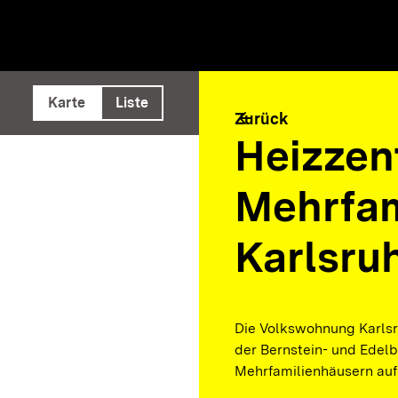
e ausführen
Karte
Liste
arrow_back
Zurück
Heizzent
Mehrfam
Karlsru
Die Volkswohnung Karls
der Bernstein- und Edel
Mehrfamilienhäusern auf