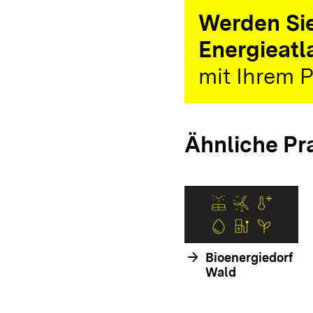
Werden Sie
Energieatl
mit Ihrem P
Ähnliche Pr
arrow_forward
Bioenergiedorf
Wald