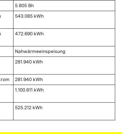
5.805 Bh
n
543.085 kWh
n
472.690 kWh
Nahwärmeeinspeisung
281.940 kWh
Strom
281.940 kWh
1.100.611 kWh
525.212 kWh