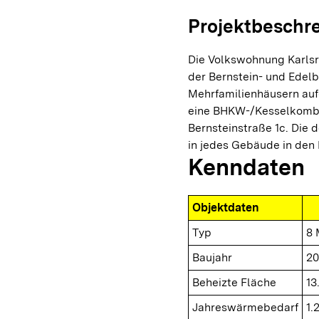
Projektbeschr
Die Volkswohnung Karls
der Bernstein- und Edel
Mehrfamilienhäusern auf
eine BHKW-/Kesselkombina
Bernsteinstraße 1c. Die 
in jedes Gebäude in den
Kenndaten
Objektdaten
Typ
8 
Baujahr
20
Beheizte Fläche
13
Jahreswärmebedarf
1.