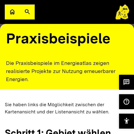
Zum Hauptinhalt springen
home
search
Zur Startseite
Suche öffnen
filter_alt
keyboard_arrow_down
Filter
Karte
1
Praxisbeispiele
Die Praxisbeispiele im Energieatlas zeigen
realisierte Projekte zur Nutzung erneuerbarer
Energien.
chat
help
Sie haben links die Möglichkeit zwischen der
Kartenansicht und der Listenansicht zu wählen.
accessibility
Schritt 1: Gebiet wählen