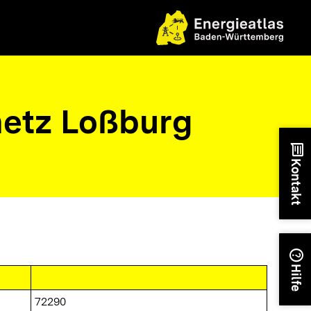
etz Loßburg
chat
Kontakt
help
Hilfe
72290