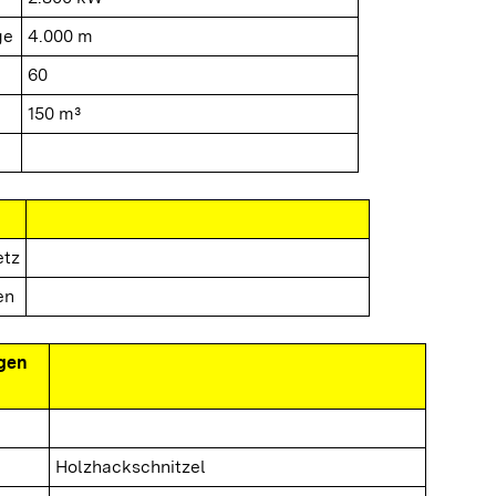
ge
4.000 m
60
150 m³
etz
en
gen
Holzhackschnitzel