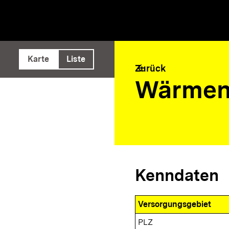
e ausführen
Karte
Liste
arrow_back
Zurück
Wärmen
Kenndaten
Versorgungsgebiet
PLZ