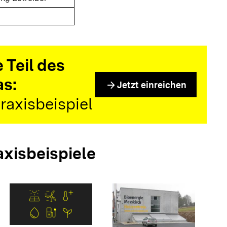
 Teil des
as:
arrow_forward
Jetzt einreichen
raxisbeispiel
axisbeispiele
arrow_forwar