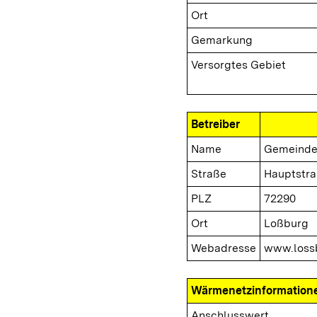
Ort
Gemarkung
Versorgtes Gebiet
Betreiber
Name
Gemeinde
Straße
Hauptstra
PLZ
72290
Ort
Loßburg
Webadresse
www.loss
Wärmenetzinformation
Anschlusswert