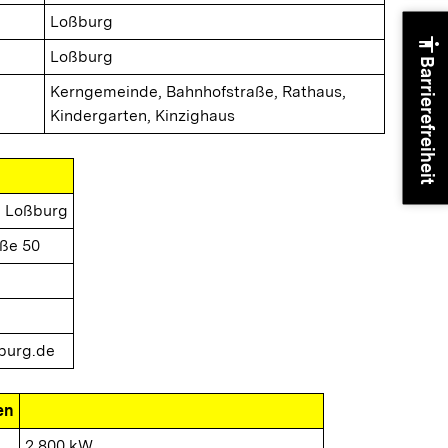
Loßburg
accessibility
Loßburg
Barrierefreiheit
Kerngemeinde, Bahnhofstraße, Rathaus,
Kindergarten, Kinzighaus
 Loßburg
ße 50
burg.de
en
2.800 kW