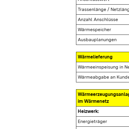
Trassenlänge / Netzlän
Anzahl Anschlüsse
Wärmespeicher
Ausbauplanungen
Wärmelieferung
Wärmeeinspeisung in N
Wärmeabgabe an Kund
Wärmeerzeugungsanla
im Wärmenetz
Heizwerk:
Energieträger