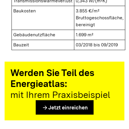
Transmissionswärmeverlust
0,343 W/(m²K)
Baukosten
3.855 €/m²
Bruttogeschossfläche,
bereinigt
Gebäudenutzfläche
1.699 m²
Bauzeit
03/2018 bis 09/2019
Werden Sie Teil des
Energieatlas:
mit Ihrem Praxisbeispiel
arrow_forward
Jetzt einreichen