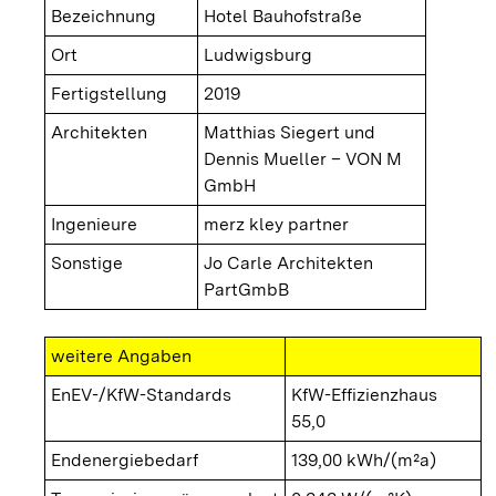
Bezeichnung
Hotel Bauhofstraße
Ort
Ludwigsburg
Fertigstellung
2019
Architekten
Matthias Siegert und
Dennis Mueller – VON M
GmbH
Ingenieure
merz kley partner
Sonstige
Jo Carle Architekten
PartGmbB
weitere Angaben
EnEV-/KfW-Standards
KfW-Effizienzhaus
55,0
Endenergiebedarf
139,00 kWh/(m²a)