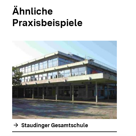
Ähnliche
Praxisbeispiele
arrow_forwar
arrow_forward
Staudinger Gesamtschule