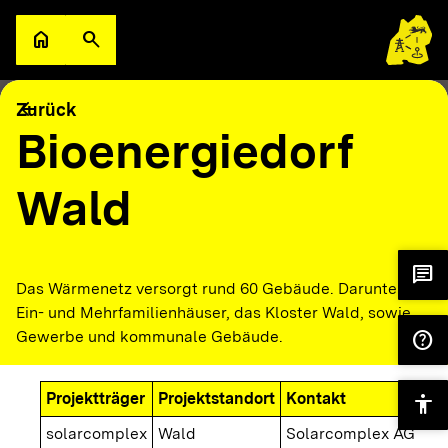
Zum Hauptinhalt springen
home
search
Zur Startseite
Suche öffnen
filter_alt
keyboard_arrow_down
Filter
Karte
arrow_back
Zurück
Bioenergiedorf
Wald
chat
Das Wärmenetz versorgt rund 60 Gebäude. Darunter
Ein- und Mehrfamilienhäuser, das Kloster Wald, sowie
help
Gewerbe und kommunale Gebäude.
Projektträger
Projektstandort
Kontakt
accessibility
solarcomplex
Wald
Solarcomplex AG