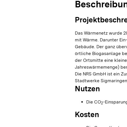
Beschreibu
Projektbeschr
Das Wärmenetz wurde 20
mit Wärme. Darunter Ei
Gebäude. Der ganz überw
örtliche Biogasanlage ber
der Ortsmitte eine klein
Jahreswärmemenge) bere
Die NRS GmbH ist ein Z
Stadtwerke Sigmaringen
Nutzen
Die CO
-Einsparung
2
Kosten