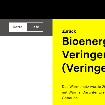
e ausführen
Karte
Liste
arrow_back
Zurück
Bioener
Veringe
(Vering
Das Wärmenetz wurde 20
mit Wärme. Darunter Ei
Gebäude.