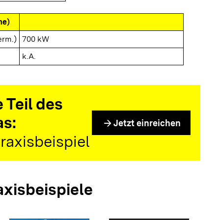
me)
erm.)
700 kW
k.A.
 Teil des
as:
arrow_forward
Jetzt einreichen
raxisbeispiel
axisbeispiele