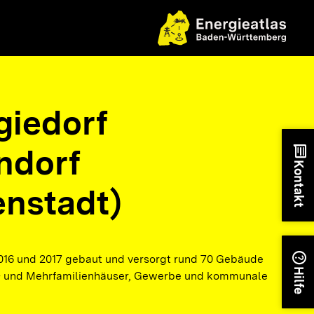
giedorf
ndorf
chat
Kontakt
enstadt)
help
16 und 2017 gebaut und versorgt rund 70 Gebäude
Hilfe
n- und Mehrfamilienhäuser, Gewerbe und kommunale