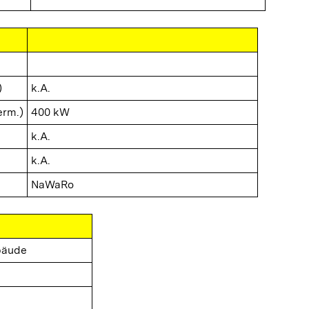
)
k.A.
erm.)
400 kW
k.A.
k.A.
NaWaRo
bäude