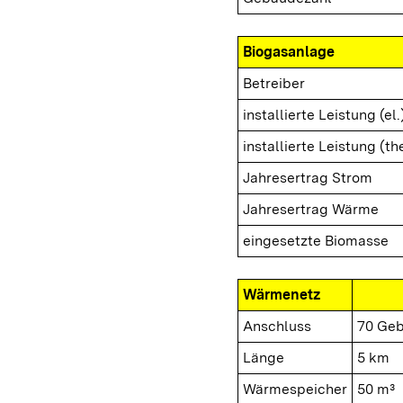
Biogasanlage
Betreiber
installierte Leistung (el.
installierte Leistung (th
Jahresertrag Strom
Jahresertrag Wärme
eingesetzte Biomasse
Wärmenetz
Anschluss
70 Ge
Länge
5 km
Wärmespeicher
50 m³