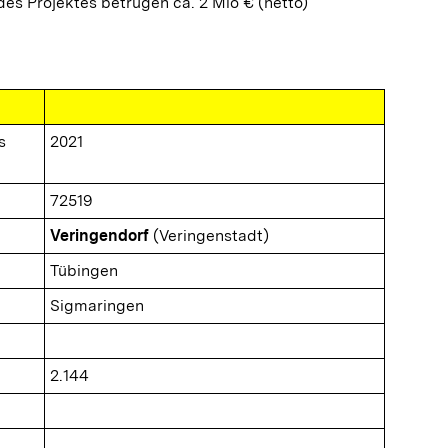
es Projektes betrugen ca. 2 Mio € (netto)
s
2021
72519
Veringendorf
(Veringenstadt)
Tübingen
Sigmaringen
2.144