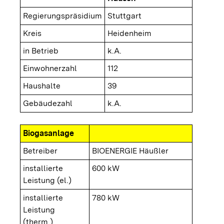
Regierungspräsidium
Stuttgart
Kreis
Heidenheim
in Betrieb
k.A.
Einwohnerzahl
112
Haushalte
39
Gebäudezahl
k.A.
Biogasanlage
Betreiber
BIOENERGIE Häußler
installierte
600 kW
Leistung (el.)
installierte
780 kW
Leistung
(therm.)