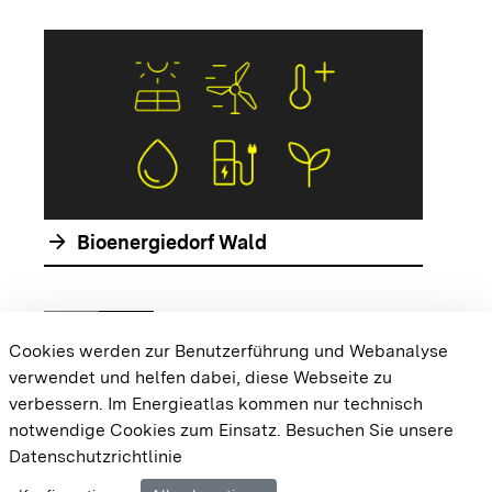
arrow_forwar
arrow_forward
Bioenergiedorf Wald
chevron_left
chevron_right
Zur vorhergehenden Folie springen
Zur nächsten Folie springen
Cookies werden zur Benutzerführung und Webanalyse
verwendet und helfen dabei, diese Webseite zu
{{#displayPraxisbeispielMap}} {{{body}}}
verbessern. Im Energieatlas kommen nur technisch
{{/displayPraxisbeispielMap}}
notwendige Cookies zum Einsatz.
Besuchen Sie unsere
Datenschutzrichtlinie
Cookie-Einstellungen
Barrierefreiheit
Datenschutz