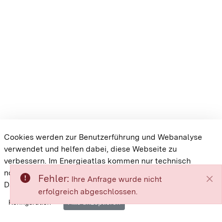
Cookies werden zur Benutzerführung und Webanalyse
verwendet und helfen dabei, diese Webseite zu
verbessern. Im Energieatlas kommen nur technisch
notwendige Cookies zum Einsatz.
Besuchen Sie unsere
Fehler:
Ihre Anfrage wurde nicht
Datenschutzrichtlinie
erfolgreich abgeschlossen.
Cookie-Einstellungen
Barrierefreiheit
Datenschutz
Konfiguration
Alle akzeptieren
Impressum