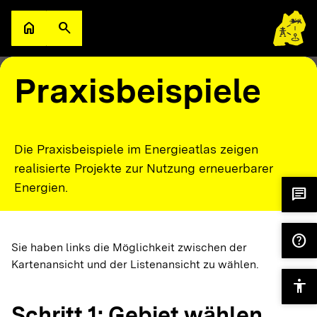
Zum Hauptinhalt springen
home
search
Zur Startseite
Suche öffnen
filter_alt
keyboard_arrow_down
Filter
Karte
Praxisbeispiele
Die Praxisbeispiele im Energieatlas zeigen
realisierte Projekte zur Nutzung erneuerbarer
Energien.
chat
help
Sie haben links die Möglichkeit zwischen der
Kartenansicht und der Listenansicht zu wählen.
accessibility
Schritt 1: Gebiet wählen