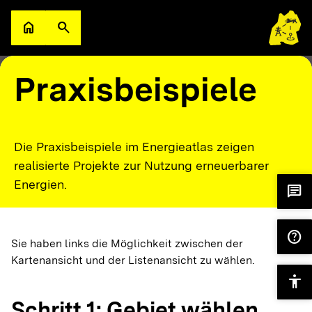
Zum Hauptinhalt springen
home
search
Zur Startseite
Suche öffnen
filter_alt
keyboard_arrow_down
Filter
Karte
Praxisbeispiele
Die Praxisbeispiele im Energieatlas zeigen
realisierte Projekte zur Nutzung erneuerbarer
Energien.
chat
help
Sie haben links die Möglichkeit zwischen der
Kartenansicht und der Listenansicht zu wählen.
accessibility
Schritt 1: Gebiet wählen