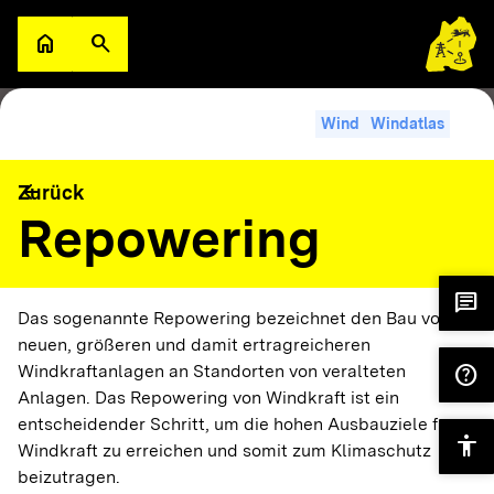
Zum Hauptinhalt springen
home
search
Zur Startseite
Suche öffnen
search
filter_alt
Suche im Lexikon
Filter
Wind
Windatlas
A
arrow_back
Zurück
Abfluss Q
Wasser
Wasserkraftanlagen und Potenziale
Repowering
A
chat
Das sogenannte Repowering bezeichnet den Bau von
Abschaltwindgeschwindigkeit
Wind
neuen, größeren und damit ertragreicheren
help
Windkraftanlagen an Standorten von veralteten
Anlagen. Das Repowering von Windkraft ist ein
A
entscheidender Schritt, um die hohen Ausbauziele für
Abwärme/
accessibility
Wärme
Wärmeversorgung
Windkraft zu erreichen und somit zum Klimaschutz
Überschusswärme
Wärmenetze
beizutragen.