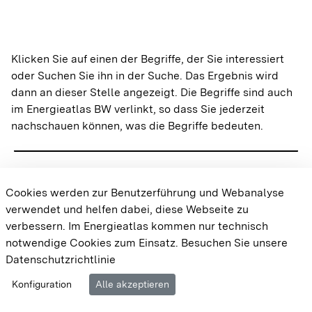
A
Klicken Sie auf einen der Begriffe, der Sie interessiert
Abwärmepotenziale
Wärme
oder Suchen Sie ihn in der Suche. Das Ergebnis wird
dann an dieser Stelle angezeigt. Die Begriffe sind auch
im Energieatlas BW verlinkt, so dass Sie jederzeit
A
nachschauen können, was die Begriffe bedeuten.
AGFW
Wärme
Wärmeversorgung
Wärmenetze
A
Cookies werden zur Benutzerführung und Webanalyse
verwendet und helfen dabei, diese Webseite zu
Aggregation
Sonne
Gebäude
Dachflächen-PV
verbessern. Im Energieatlas kommen nur technisch
notwendige Cookies zum Einsatz.
Besuchen Sie unsere
Datenschutzrichtlinie
A
Cookie-Einstellungen
Barrierefreiheit
Datenschutz
Amortisationszeit
Konfiguration
Alle akzeptieren
Wasser
Impressum
Wasserkraftanlagen und Potenziale