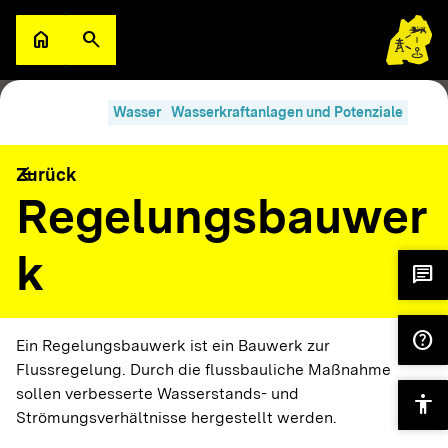
Zum Hauptinhalt springen
home
search
Zur Startseite
Suche öffnen
search
filter_alt
Suche im Lexikon
Filter
Wasser
Wasserkraftanlagen und Potenziale
A
arrow_back
Zurück
Abfluss Q
Wasser
Wasserkraftanlagen und Potenziale
Regelungsbauwer
k
A
chat
Abschaltwindgeschwindigkeit
Wind
help
Ein Regelungsbauwerk ist ein Bauwerk zur
A
Flussregelung. Durch die flussbauliche Maßnahme
sollen verbesserte Wasserstands- und
Abwärme/
accessibility
Wärme
Wärmeversorgung
Strömungsverhältnisse hergestellt werden.
Überschusswärme
Wärmenetze