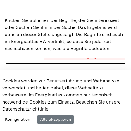
A
Klicken Sie auf einen der Begriffe, der Sie interessiert
Abwärmepotenziale
Wärme
oder Suchen Sie ihn in der Suche. Das Ergebnis wird
dann an dieser Stelle angezeigt. Die Begriffe sind auch
im Energieatlas BW verlinkt, so dass Sie jederzeit
A
nachschauen können, was die Begriffe bedeuten.
AGFW
Wärme
Wärmeversorgung
Wärmenetze
A
Cookies werden zur Benutzerführung und Webanalyse
verwendet und helfen dabei, diese Webseite zu
Aggregation
Sonne
Gebäude
Dachflächen-PV
verbessern. Im Energieatlas kommen nur technisch
notwendige Cookies zum Einsatz.
Besuchen Sie unsere
Datenschutzrichtlinie
A
Cookie-Einstellungen
Barrierefreiheit
Datenschutz
Amortisationszeit
Konfiguration
Alle akzeptieren
Wasser
Impressum
Wasserkraftanlagen und Potenziale