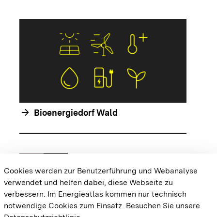
arrow_forwar
arrow_forward
Bioenergiedorf Wald
chevron_left
chevron_right
Zur vorhergehenden Folie springen
Zur nächsten Folie springen
Cookies werden zur Benutzerführung und Webanalyse
verwendet und helfen dabei, diese Webseite zu
{{#displayPraxisbeispielMap}} {{{body}}}
verbessern. Im Energieatlas kommen nur technisch
{{/displayPraxisbeispielMap}}
notwendige Cookies zum Einsatz.
Besuchen Sie unsere