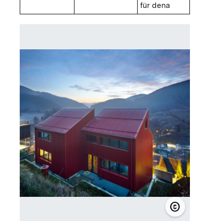
für dena
copyright
© Eibe Sönn