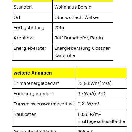
Standort
Wohnhaus Börsig
Ort
Oberwolfach-Walke
Fertigstellung
2015
Architekt
Ralf Brandhofer, Berlin
Energieberater
Energieberatung Gossner,
Karlsruhe
weitere Angaben
Primärenergiebedarf
23,8 kWh/(m²a)
Endenergiebedarf
9 kWh/(m²a)
Transmissionswärmeverlust
0,21 W/m²
Baukosten
1.336 €/m²
Bruttogeschossfläche
Gesamtwohnfläche
208 m²