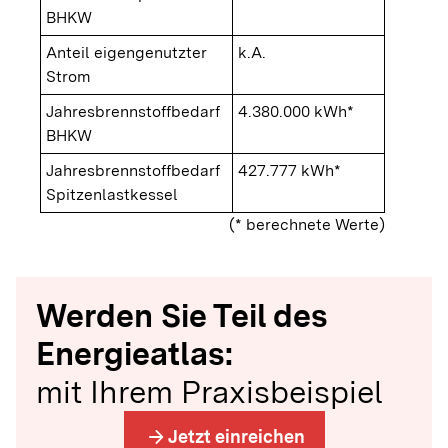
BHKW
Anteil eigengenutzter
k.A.
Strom
Jahresbrennstoffbedarf
4.380.000 kWh*
BHKW
Jahresbrennstoffbedarf
427.777 kWh*
Spitzenlastkessel
(* berechnete Werte)
Werden Sie Teil des
Energieatlas:
mit Ihrem Praxisbeispiel
arrow_forward
Jetzt einreichen