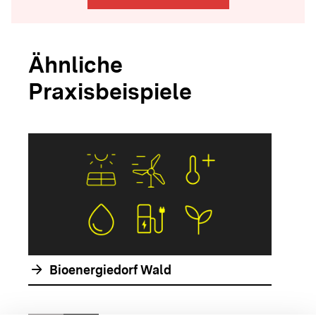
Ähnliche
Praxisbeispiele
arrow_forwar
arrow_forward
Bioenergiedorf Wald