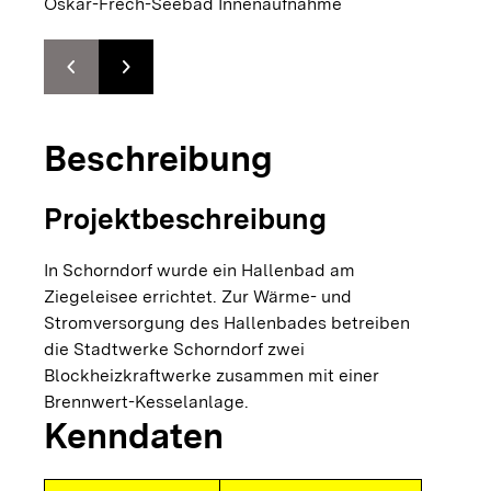
Oskar-Frech-Seebad Innenaufnahme
chevron_left
chevron_right
Zur vorhergehenden Folie springen
Zur nächsten Folie springen
Beschreibung
Projektbeschreibung
In Schorndorf wurde ein Hallenbad am
Ziegeleisee errichtet. Zur Wärme- und
Stromversorgung des Hallenbades betreiben
die Stadtwerke Schorndorf zwei
Blockheizkraftwerke zusammen mit einer
Brennwert-Kesselanlage.
Kenndaten