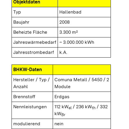
Objektdaten
Typ
Hallenbad
Baujahr
2008
Beheizte Fläche
3.300 m²
Jahreswärmebedarf
~ 3.000.000 kWh
Jahresstrombedarf
k.A.
BHKW-Daten
Hersteller / Typ /
Comuna Metall / 5450 / 2
Anzahl
Module
Brennstoff
Erdgas
Nennleistungen
112 kW
/ 236 kW
/ 332
el
th
kW
Br
modulierend
nein