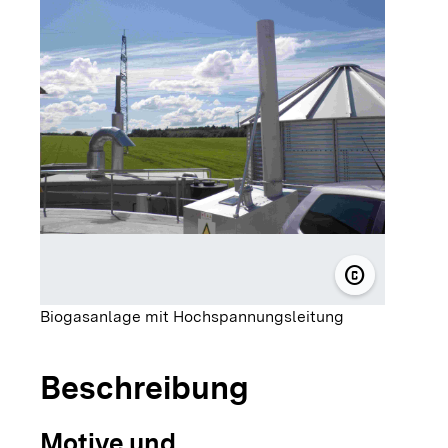
copyright
© SRH Gesun
Biogasanlage mit Hochspannungsleitung
Beschreibung
Motive und