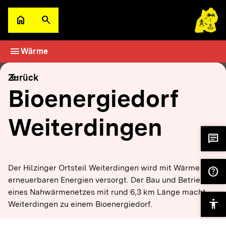
Zum Hauptinhalt springen
home
search
Zur Startseite
Suche öffnen
menu
Wärme
filter_alt
keyboard_arrow_down
Filter
Karte
arrow_back
Zurück
Bioenergiedorf
Weiterdingen
chat
Der Hilzinger Ortsteil Weiterdingen wird mit Wärme aus
help
erneuerbaren Energien versorgt. Der Bau und Betrieb
eines Nahwärmenetzes mit rund 6,3 km Länge macht
accessibility
Weiterdingen zu einem Bioenergiedorf.