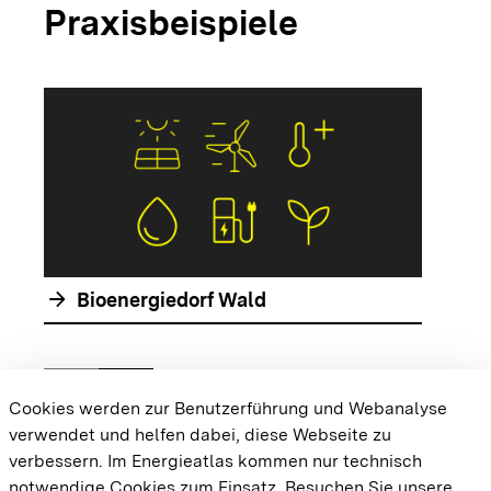
Praxisbeispiele
arrow_forwar
arrow_forward
Bioenergiedorf Wald
chevron_left
chevron_right
Zur vorhergehenden Folie springen
Zur nächsten Folie springen
Cookies werden zur Benutzerführung und Webanalyse
verwendet und helfen dabei, diese Webseite zu
{{#displayPraxisbeispielMap}} {{{body}}}
verbessern. Im Energieatlas kommen nur technisch
{{/displayPraxisbeispielMap}}
notwendige Cookies zum Einsatz.
Besuchen Sie unsere