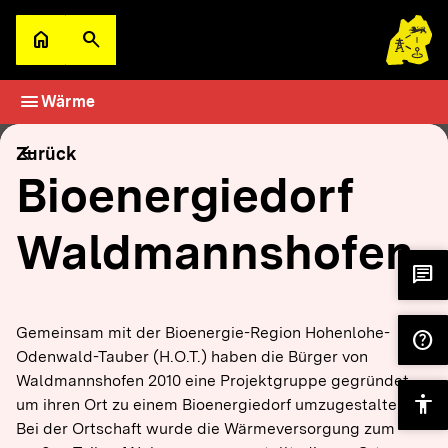
Zum Hauptinhalt springen
home
search
Zur Startseite
Suche öffnen
menu
Wärme
filter_alt
keyboard_arrow_down
Filter
Karte
arrow_back
Zurück
Bioenergiedorf
Waldmannshofen
chat
Gemeinsam mit der Bioenergie-Region Hohenlohe-
help
Odenwald-Tauber (H.O.T.) haben die Bürger von
Waldmannshofen 2010 eine Projektgruppe gegründet,
accessibility
um ihren Ort zu einem Bioenergiedorf umzugestalten.
Bei der Ortschaft wurde die Wärmeversorgung zum