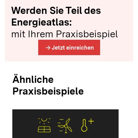
Werden Sie Teil des
Energieatlas:
mit Ihrem Praxisbeispiel
arrow_forward
Jetzt einreichen
Ähnliche
Praxisbeispiele
arrow_forwar