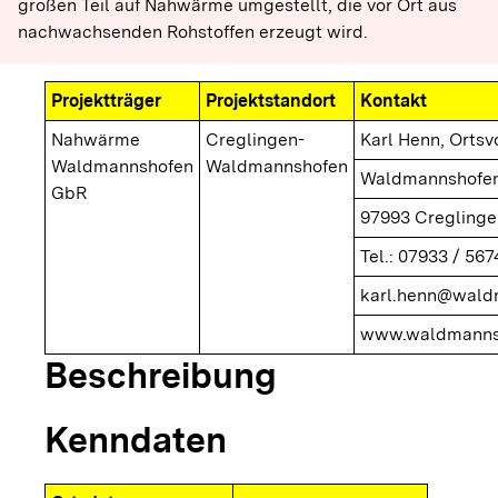
großen Teil auf Nahwärme umgestellt, die vor Ort aus
nachwachsenden Rohstoffen erzeugt wird.
Projektträger
Projektstandort
Kontakt
Nahwärme
Creglingen-
Karl Henn, Ortsv
Waldmannshofen
Waldmannshofen
Waldmannshofen
GbR
97993 Creglinge
Tel.: 07933 / 567
karl.henn@wald
www.waldmanns
Beschreibung
Kenndaten