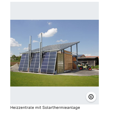
Hacksch
copyright
© Energie 
Heizzentrale mit Solarthermieanlage