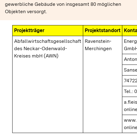
gewerbliche Gebäude von insgesamt 80 möglichen
Objekten versorgt.
Projektträger
Projektstandort
Konta
Abfallwirtschaftsgesellschaft
Ravenstein-
Energ
des Neckar-Odenwald-
Merchingen
GmbH
Kreises mbH (AWN)
Anton
Sanse
7472
Tel.: 
a.fle
onlin
www.
onlin