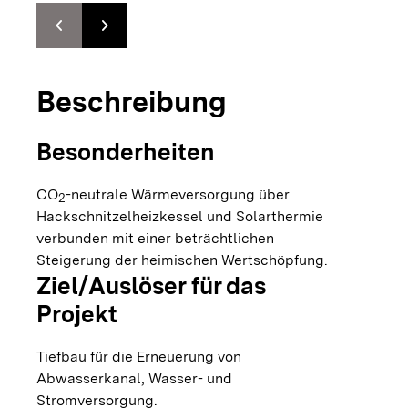
chevron_left
chevron_right
Zur vorhergehenden Folie springen
Zur nächsten Folie springen
Beschreibung
Besonderheiten
CO
-neutrale Wärmeversorgung über
2
Hackschnitzelheizkessel und Solarthermie
verbunden mit einer beträchtlichen
Steigerung der heimischen Wertschöpfung.
Ziel/Auslöser für das
Projekt
Tiefbau für die Erneuerung von
Abwasserkanal, Wasser- und
Stromversorgung.