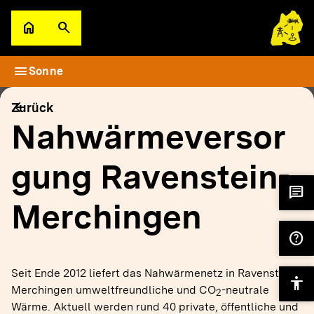
Zum Hauptinhalt springen
home
search
Zur Startseite
Suche öffnen
menu
Sonne
filter_alt
keyboard_arrow_down
Filter
Karte
arrow_back
Zurück
Nahwärmeversor
gung Ravenstein-
chat
Merchingen
help
Seit Ende 2012 liefert das Nahwärmenetz in Ravenstein-
accessibility
Merchingen umweltfreundliche und CO
-neutrale
2
Wärme. Aktuell werden rund 40 private, öffentliche und