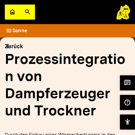
Zum Hauptinhalt springen
home
search
Zur Startseite
Suche öffnen
menu
Sonne
filter_alt
keyboard_arrow_down
Filter
Karte
arrow_back
Zurück
Prozessintegratio
n von
chat
Dampferzeuger
help
und Trockner
accessibility
Durch den Einbau eines Wärmeübertragers in den