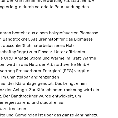
after der Klärschlammverwertung Albstadt GmbH
 erfolgte durch notarielle Beurkundung des
ahren besteht aus einem holzgefeuerten Biomasse-
-Bandtrockner. Als Brennstoff für das Biomasse-
t ausschließlich naturbelassenes Holz
haftspflege) zum Einsatz. Unter effizienter
ine ORC-Anlage Strom und Wärme im Kraft-Wärme-
trom wird in das Netz der Albstadtwerke GmbH
Vorrang Erneuerbarer Energien" (EEG) vergütet.
 im unmittelbar angrenzenden
uf der Kläranlage genutzt. Das bringt einen
ienz der Anlage. Zur Klärschlammtrocknung wird ein
. Der Bandtrockner wurde entwickelt, um
energiesparend und staubfrei auf
% zu trocknen.
ädte und Gemeinden ist über das ganze Jahr nahezu