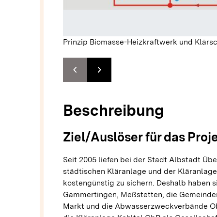
Prinzip Biomasse-Heizkraftwerk und Klär
chevron_left
chevron_right
Zur vorhergehenden Folie springen
Zur nächsten Folie springen
Beschreibung
Ziel/Auslöser für das Proj
Seit 2005 liefen bei der Stadt Albstadt Ü
städtischen Kläranlage und der Kläranlag
kostengünstig zu sichern. Deshalb haben si
Gammertingen, Meßstetten, die Gemeinden
Markt und die Abwasserzweckverbände Obe