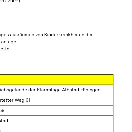
EEG 2009).
iges ausräumen von Kinderkrankheiten der
tanlage
kette
riebsgelände der Kläranlage Albstadt-Ebingen
tetter Weg 61
58
stadt
0