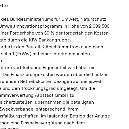
etto
 des Bundesministeriums für Umwelt, Naturschutz
 Umweltinnovationsprogramm in Höhe von 2.089.500
 einer Förderhöhe von 30 % der förderfähigen Kosten.
olgte durch die KfW Bankengruppe.
rderte den Bauteil Klärschlammtrocknung nach
rtschaft (FrWw) mit einer interkommunalen
o.
tern verbleibende Eigenanteil wird über ein
ert. Die Finanzierungskosten werden über die Laufzeit
ufenden Betriebskosten bezogen auf die jeweils
e und den Trocknungsgrad umgelegt. Um die
hlammverwertung Albstadt GmbH zu
icherzustellen, übernahmen die beteiligten
 Zweckverbände, entsprechend ihrem
Ausfallbürgschaften. Im laufenden Betrieb der Anlage
menge eine Einspeisevergütung nach dem