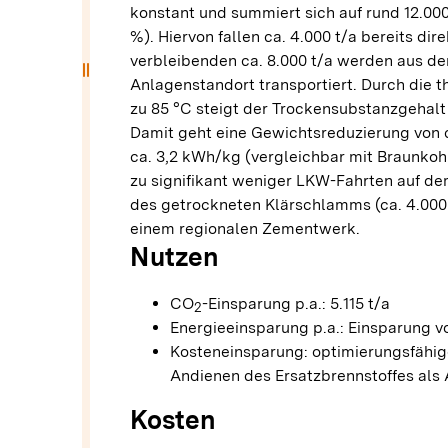
konstant und summiert sich auf rund 12.0
%). Hiervon fallen ca. 4.000 t/a bereits di
verbleibenden ca. 8.000 t/a werden aus d
drag_handle
Anlagenstandort transportiert. Durch die 
zu 85 °C steigt der Trockensubstanzgehalt
Damit geht eine Gewichtsreduzierung von ca
ca. 3,2 kWh/kg (vergleichbar mit Braunko
zu signifikant weniger LKW-Fahrten auf d
des getrockneten Klärschlamms (ca. 4.000 t/
einem regionalen Zementwerk.
Nutzen
CO
-Einsparung p.a.: 5.115 t/a
2
Energieeinsparung p.a.: Einsparung v
Kosteneinsparung: optimierungsfähige
Andienen des Ersatzbrennstoffes als 
Kosten