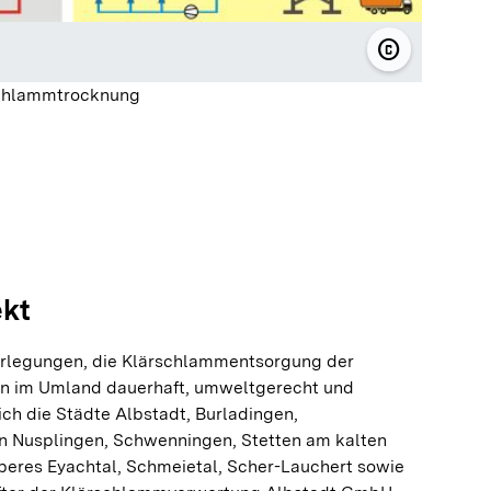
copyright
© Klärschl
schlammtrocknung
ekt
berlegungen, die Klärschlammentsorgung der
en im Umland dauerhaft, umweltgerecht und
ch die Städte Albstadt, Burladingen,
 Nusplingen, Schwenningen, Stetten am kalten
res Eyachtal, Schmeietal, Scher-Lauchert sowie