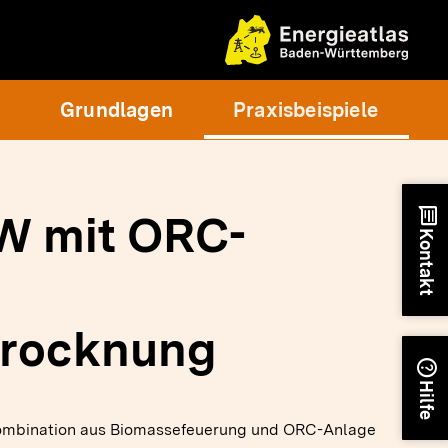
Grundlagen
Praxisbeispiele
chat
W mit ORC-
Kontakt
trocknung
help
Hilfe
Kombination aus Biomassefeuerung und ORC-Anlage