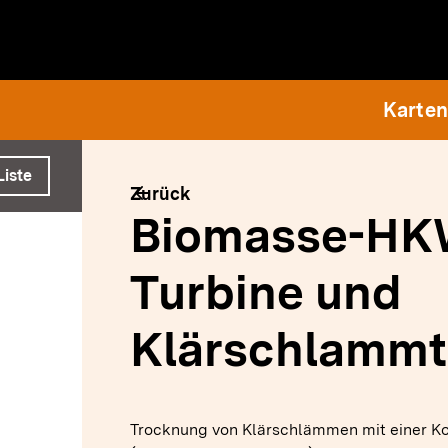
e ausführen
Karten
Liste
arrow_back
Zurück
Biomasse-HK
Turbine und
Klärschlamm
Trocknung von Klärschlämmen mit einer 