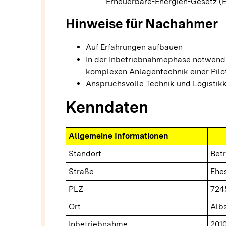
Erneuerbare-Energien-Gesetz (
Hinweise für Nachahmer
Auf Erfahrungen aufbauen
In der Inbetriebnahmephase notwend
komplexen Anlagentechnik einer Pilo
Anspruchsvolle Technik und Logistik
Kenndaten
Allgemeine Informationen
Standort
Bet
Straße
Ehes
PLZ
724
Ort
Alb
Inbetriebnahme
201