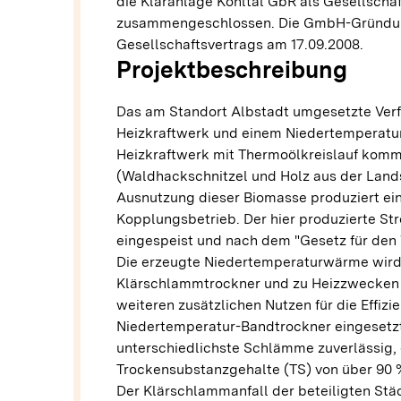
die Kläranlage Kohltal GbR als Gesellsch
zusammengeschlossen. Die GmbH-Gründung
Gesellschaftsvertrags am 17.09.2008.
Projektbeschreibung
Das am Standort Albstadt umgesetzte Verf
Heizkraftwerk und einem Niedertemperatur
Heizkraftwerk mit Thermoölkreislauf komm
(Waldhackschnitzel und Holz aus der Landsc
Ausnutzung dieser Biomasse produziert e
Kopplungsbetrieb. Der hier produzierte S
eingespeist und nach dem "Gesetz für den 
Die erzeugte Niedertemperaturwärme wird
Klärschlammtrockner und zu Heizzwecken a
weiteren zusätzlichen Nutzen für die Effiz
Niedertemperatur-Bandtrockner eingesetzt
unterschiedlichste Schlämme zuverlässig, 
Trockensubstanzgehalte (TS) von über 90 
Der Klärschlammanfall der beteiligten St