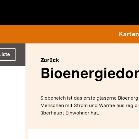
e ausführen
Karten
Liste
arrow_back
Zurück
Bioenergiedor
Siebeneich ist das erste gläserne Bioenerg
Menschen mit Strom und Wärme aus regiona
überhaupt Einwohner hat.