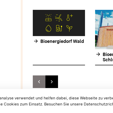
arrow_forward
Bioenergiedorf Wald
arrow_forward
Bioe
Schl
chevron_left
chevron_right
Zur vorhergehenden Folie springen
Zur nächsten Folie springen
{{#displayPraxisbeispielMap}} {{{body}}} {{/dis
alyse verwendet und helfen dabei, diese Webseite zu verb
e Cookies zum Einsatz.
Besuchen Sie unsere Datenschutzrich
Cookie-Einstellungen
Barrierefreiheit
Daten