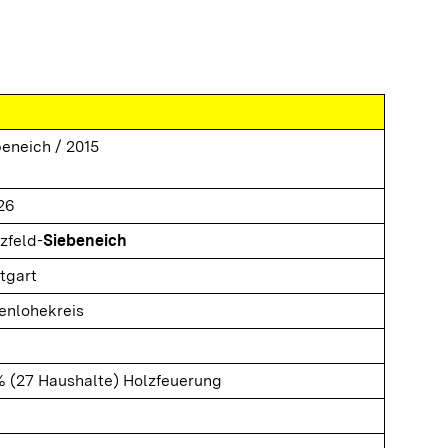
eneich / 2015
26
zfeld-
Siebeneich
tgart
enlohekreis
% (27 Haushalte) Holzfeuerung