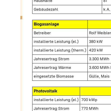
Haushalte
81
Gebäudezahl
k.A.
drag_handle
Biogasanlage
Betreiber
Rolf Weible
installierte Leistung (el.)
380 kW
installierte Leistung (therm.)
420 kW
Jahresertrag Strom
3.300 MWh
Jahresertrag Wärme
3.600 MWh 
eingesetzte Biomasse
Gülle, Mais
Photovoltaik
installierte Leistung (el.)
700 kWp
Jahresertrag Strom
770 MWh