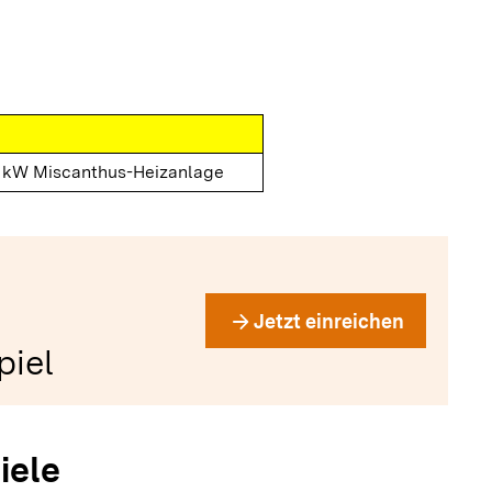
0 kW Miscanthus-Heizanlage
arrow_forward
Jetzt einreichen
piel
iele