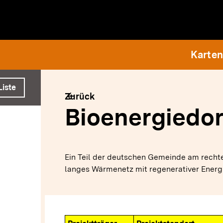
e ausführen
Karten
Liste
arrow_back
Zurück
Bioenergiedor
Ein Teil der deutschen Gemeinde am rechten
langes Wärmenetz mit regenerativer Energi