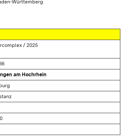
Baden-Württemberg
arcomplex / 2025
66
ingen am Hochrhein
iburg
stanz
0