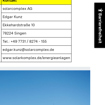
Kontakt
solarcomplex AG
accessibility
Barrierefreiheit
Edgar Kunz
Ekkehardstraße 10
78224 Singen
Tel.: +49 7731 / 8274 - 155
edgar.kunz@solarcomplex.de
www.solarkomplex.de/energieanlagen
Heizzen