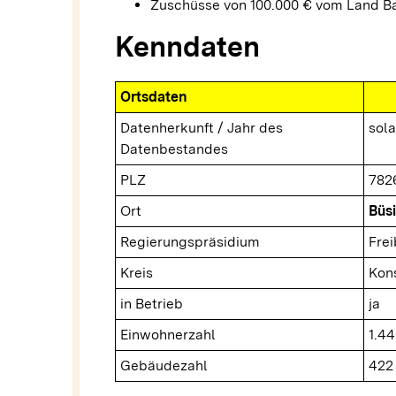
Zuschüsse von 100.000 € vom Land 
Kenndaten
Ortsdaten
Datenherkunft / Jahr des
sol
Datenbestandes
PLZ
782
Ort
Büs
Regierungspräsidium
Fre
Kreis
Kon
in Betrieb
ja
Einwohnerzahl
1.44
Gebäudezahl
422