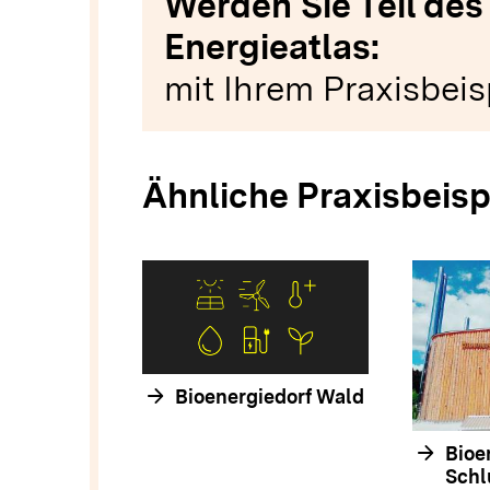
Werden Sie Teil des
Energieatlas:
mit Ihrem Praxisbeis
Ähnliche Praxisbeisp
arrow_forward
Bioenergiedorf Wald
arrow_forward
Bioe
Schl