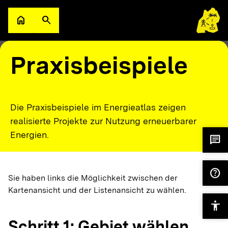
Zum Hauptinhalt springen
home
search
Zur Startseite
Suche öffnen
filter_alt
keyboard_arrow_down
Filter
Karte
1
Praxisbeispiele
Die Praxisbeispiele im Energieatlas zeigen
realisierte Projekte zur Nutzung erneuerbarer
Energien.
chat
help
Sie haben links die Möglichkeit zwischen der
Kartenansicht und der Listenansicht zu wählen.
accessibility
Schritt 1: Gebiet wählen