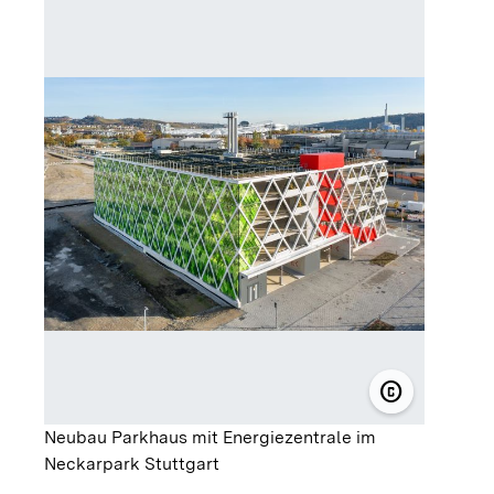
Neubau 
Neckarp
copyright
© Christina 
Neubau Parkhaus mit Energiezentrale im
Neckarpark Stuttgart