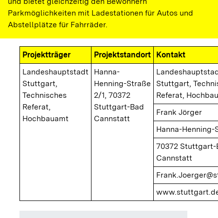
und bietet gleichzeitig den Bewohnern
Parkmöglichkeiten mit Ladestationen für Autos und
Abstellplätze für Fahrräder.
Projektträger
Projektstandort
Kontakt
Landeshauptstadt
Hanna-
Landeshauptsta
Stuttgart,
Henning-Straße
Stuttgart, Techn
Technisches
2/1, 70372
Referat, Hochba
Referat,
Stuttgart-Bad
Frank Jörger
Hochbauamt
Cannstatt
Hanna-Henning-S
70372 Stuttgart
Cannstatt
Frank.Joerger@st
www.stuttgart.d