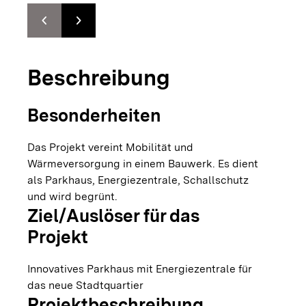
chevron_left
chevron_right
Zur vorhergehenden Folie springen
Zur nächsten Folie springen
Beschreibung
Besonderheiten
Das Projekt vereint Mobilität und
Wärmeversorgung in einem Bauwerk. Es dient
als Parkhaus, Energiezentrale, Schallschutz
und wird begrünt.
Ziel/Auslöser für das
Projekt
Innovatives Parkhaus mit Energiezentrale für
das neue Stadtquartier
Projektbeschreibung