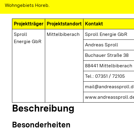
Wohngebiets Horeb.
Projektträger
Projektstandort
Kontakt
Sproll
Mittelbiberach
Sproll Energie GbR
Energie GbR
Andreas Sproll
Buchauer Straße 38
88441 Mittelbiberach
Tel.: 07351 / 72105
mail@andreassproll.d
www.andreassproll.d
Beschreibung
Besonderheiten