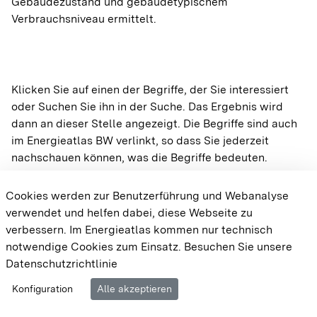
Gebäudezustand und gebäudetypischem
Verbrauchsniveau ermittelt.
A
Abwärmepotenziale
Wärme
Klicken Sie auf einen der Begriffe, der Sie interessiert
oder Suchen Sie ihn in der Suche. Das Ergebnis wird
A
dann an dieser Stelle angezeigt. Die Begriffe sind auch
AGFW
Wärme
Wärmeversorgung
Wärmenetze
im Energieatlas BW verlinkt, so dass Sie jederzeit
nachschauen können, was die Begriffe bedeuten.
A
Cookies werden zur Benutzerführung und Webanalyse
verwendet und helfen dabei, diese Webseite zu
Aggregation
Sonne
Gebäude
Dachflächen-PV
verbessern. Im Energieatlas kommen nur technisch
notwendige Cookies zum Einsatz.
Besuchen Sie unsere
Datenschutzrichtlinie
A
Cookie-Einstellungen
Barrierefreiheit
Datenschutz
Amortisationszeit
Konfiguration
Alle akzeptieren
Wasser
Impressum
Wasserkraftanlagen und Potenziale