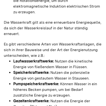
die Rotationsenergie, um durch
elektromagnetische Induktion elektrischen Strom
zu erzeugen.
A
Amtlich Topographisch-Kartographisches
Die Wasserkraft gilt als eine erneuerbare Energiequelle,
Wind
da sich der Wasserkreislauf in der Natur ständig
Informationssystem (ATKIS)
erneuert.
Es gibt verschiedene Arten von Wasserkraftanlagen, die
A
sich in ihrer Bauweise und der Art der Energienutzung
Amtliches
Wind
unterscheiden, wie z.B.:
Liegenschaftskatasterinformationssystem
Laufwasserkraftwerke:
Nutzen die kinetische
(ALKIS)
Energie von fließendem Wasser in Flüssen.
Speicherkraftwerke:
Nutzen die potenzielle
Energie von gestautem Wasser in Stauseen.
A
Pumpspeicherkraftwerke:
Können Wasser in ein
höheres Becken pumpen, um bei Bedarf
Amtsblatt der Europäischen
Sonne
Freiflächen
zusätzliche Energie zu erzeugen.
Gemeinschaft
Freiflächen-PV
Gezeitenkraftwerke:
Nutzen die Energie der