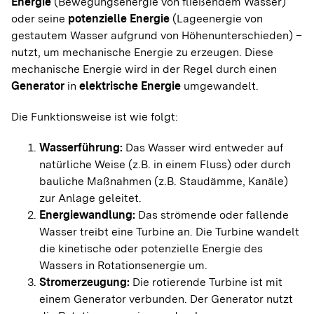
Energie
(Bewegungsenergie von fließendem Wasser)
oder seine
potenzielle Energie
(Lageenergie von
gestautem Wasser aufgrund von Höhenunterschieden) –
A
nutzt, um mechanische Energie zu erzeugen. Diese
Abwärmepotenziale
Wärme
mechanische Energie wird in der Regel durch einen
Generator
in
elektrische Energie
umgewandelt.
A
Die Funktionsweise ist wie folgt:
AGFW
Wärme
Wärmeversorgung
Wärmenetze
Wasserführung:
Das Wasser wird entweder auf
natürliche Weise (z.B. in einem Fluss) oder durch
bauliche Maßnahmen (z.B. Staudämme, Kanäle)
A
zur Anlage geleitet.
Aggregation
Sonne
Gebäude
Dachflächen-PV
Energiewandlung:
Das strömende oder fallende
Wasser treibt eine Turbine an. Die Turbine wandelt
die kinetische oder potenzielle Energie des
A
Wassers in Rotationsenergie um.
Stromerzeugung:
Die rotierende Turbine ist mit
Amortisationszeit
Wasser
einem Generator verbunden. Der Generator nutzt
Wasserkraftanlagen und Potenziale