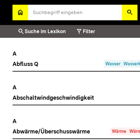
Zum Hauptinhalt springen
home
search
Zur Startseite
Such
search
filter_alt
Suche im Lexikon
Filter
A
Abfluss Q
Wasser
Wasserk
A
Abschaltwindgeschwindigkeit
A
Abwärme/Überschusswärme
Wärme
Wärm