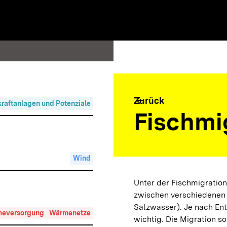
e ausführen
arrow_back
Zurück
raftanlagen und Potenziale
Fischmi
Wind
Unter der Fischmigration
zwischen verschiedenen
Salzwasser). Je nach En
eversorgung
Wärmenetze
wichtig. Die Migration s