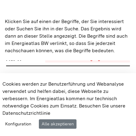
A
Klicken Sie auf einen der Begriffe, der Sie interessiert
Abwärmepotenziale
Wärme
oder Suchen Sie ihn in der Suche. Das Ergebnis wird
dann an dieser Stelle angezeigt. Die Begriffe sind auch
im Energieatlas BW verlinkt, so dass Sie jederzeit
A
nachschauen können, was die Begriffe bedeuten.
AGFW
Wärme
Wärmeversorgung
Wärmenetze
A
Cookies werden zur Benutzerführung und Webanalyse
verwendet und helfen dabei, diese Webseite zu
Aggregation
Sonne
Gebäude
Dachflächen-PV
verbessern. Im Energieatlas kommen nur technisch
notwendige Cookies zum Einsatz.
Besuchen Sie unsere
Datenschutzrichtlinie
A
Cookie-Einstellungen
Barrierefreiheit
Datenschutz
Amortisationszeit
Konfiguration
Alle akzeptieren
Wasser
Impressum
Wasserkraftanlagen und Potenziale