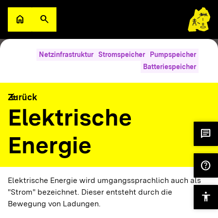
Zum Hauptinhalt springen
home
search
Zur Startseite
Suche öffnen
search
filter_alt
Suche im Lexikon
Filter
Netzinfrastruktur
Stromspeicher
Pumpspeicher
Batteriespeicher
A
Abfluss Q
Wasser
Wasserkraftanlagen und Potenziale
arrow_back
Zurück
Elektrische
A
chat
Energie
Abschaltwindgeschwindigkeit
Wind
help
A
Elektrische Energie wird umgangssprachlich auch als
"Strom" bezeichnet. Dieser entsteht durch die
Abwärme/
accessibility
Wärme
Wärmeversorgung
Bewegung von Ladungen.
Überschusswärme
Wärmenetze