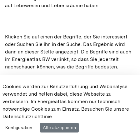
auf Lebewesen und Lebensräume haben.
A
Abwärmepotenziale
Wärme
Klicken Sie auf einen der Begriffe, der Sie interessiert
oder Suchen Sie ihn in der Suche. Das Ergebnis wird
A
dann an dieser Stelle angezeigt. Die Begriffe sind auch
im Energieatlas BW verlinkt, so dass Sie jederzeit
AGFW
Wärme
Wärmeversorgung
Wärmenetze
nachschauen können, was die Begriffe bedeuten.
A
Cookies werden zur Benutzerführung und Webanalyse
verwendet und helfen dabei, diese Webseite zu
Aggregation
Sonne
Gebäude
Dachflächen-PV
verbessern. Im Energieatlas kommen nur technisch
notwendige Cookies zum Einsatz.
Besuchen Sie unsere
Datenschutzrichtlinie
A
Cookie-Einstellungen
Barrierefreiheit
Datenschutz
Amortisationszeit
Konfiguration
Alle akzeptieren
Wasser
Impressum
Wasserkraftanlagen und Potenziale