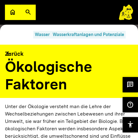
Zum Hauptinhalt springen
home
search
Zur Startseite
Suche öffnen
search
filter_alt
Suche im Lexikon
Filter
Wasser
Wasserkraftanlagen und Potenziale
A
arrow_back
Zurück
Abfluss Q
Wasser
Wasserkraftanlagen und Potenziale
Ökologische
Faktoren
A
chat
Abschaltwindgeschwindigkeit
Wind
help
Unter der Ökologie versteht man die Lehre der
A
Wechselbeziehungen zwischen Lebewesen und ihrer
Umwelt, sie war früher ein Teilgebiet der Biologie. Bei
Abwärme/
accessibility
Wärme
Wärmeversorgung
ökologischen Faktoren werden insbesondere Aspekte
Überschusswärme
Wärmenetze
berücksichtigt, die umweltschonend sind und Einflüsse