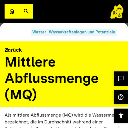
Zum Hauptinhalt springen
home
search
Zur Startseite
Suche öffnen
search
filter_alt
Suche im Lexikon
Filter
Wasser
Wasserkraftanlagen und Potenziale
A
arrow_back
Zurück
Abfluss Q
Wasser
Wasserkraftanlagen und Potenziale
Mittlere
Abflussmenge
A
chat
Abschaltwindgeschwindigkeit
Wind
(MQ)
help
A
Abwärme/
accessibility
Wärme
Wärmeversorgung
Als mittlere Abflussmenge (MQ) wird die Wassermenge
Überschusswärme
bezeichnet, die im Durchschnitt während einer
Wärmenetze