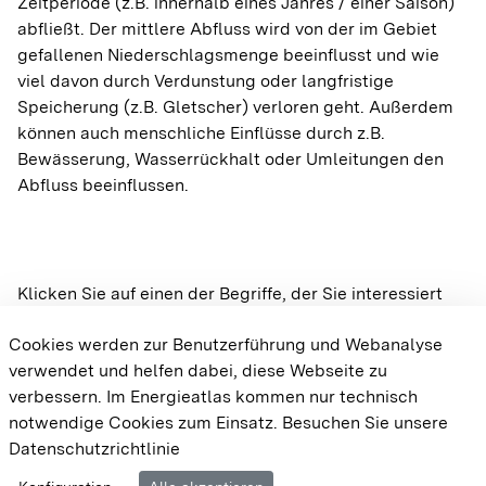
Zeitperiode (z.B. innerhalb eines Jahres / einer Saison)
abfließt. Der mittlere Abfluss wird von der im Gebiet
gefallenen Niederschlagsmenge beeinflusst und wie
A
viel davon durch Verdunstung oder langfristige
Abwärmepotenziale
Wärme
Speicherung (z.B. Gletscher) verloren geht. Außerdem
können auch menschliche Einflüsse durch z.B.
Bewässerung, Wasserrückhalt oder Umleitungen den
A
Abfluss beeinflussen.
AGFW
Wärme
Wärmeversorgung
Wärmenetze
A
Klicken Sie auf einen der Begriffe, der Sie interessiert
oder Suchen Sie ihn in der Suche. Das Ergebnis wird
Aggregation
Sonne
Gebäude
Dachflächen-PV
Cookies werden zur Benutzerführung und Webanalyse
dann an dieser Stelle angezeigt. Die Begriffe sind auch
verwendet und helfen dabei, diese Webseite zu
im Energieatlas BW verlinkt, so dass Sie jederzeit
verbessern. Im Energieatlas kommen nur technisch
nachschauen können, was die Begriffe bedeuten.
A
notwendige Cookies zum Einsatz.
Besuchen Sie unsere
Amortisationszeit
Wasser
Datenschutzrichtlinie
Cookie-Einstellungen
Barrierefreiheit
Datenschutz
Wasserkraftanlagen und Potenziale