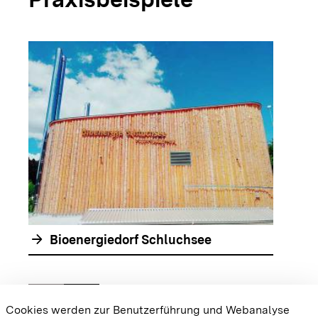
arrow_forwar
arrow_forward
Bioenergiedorf Schluchsee
chevron_left
chevron_right
Zur vorhergehenden Folie springen
Zur nächsten Folie springen
Cookies werden zur Benutzerführung und Webanalyse