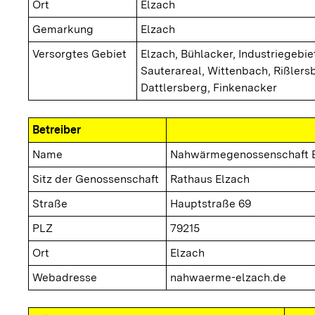
Ort
Elzach
Gemarkung
Elzach
Versorgtes Gebiet
Elzach, Bühlacker, Industriegebie
Sauterareal, Wittenbach, Rißlers
Dattlersberg, Finkenacker
Betreiber
Name
Nahwärmegenossenschaft E
Sitz der Genossenschaft
Rathaus Elzach
Straße
Hauptstraße 69
PLZ
79215
Ort
Elzach
Webadresse
nahwaerme-elzach.de