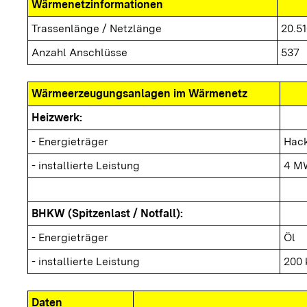
Wärmenetzinformationen
Trassenlänge / Netzlänge
20.5
Anzahl Anschlüsse
537
Wärmeerzeugungsanlagen im Wärmenetz
Heizwerk:
- Energieträger
Hack
- installierte Leistung
4 M
BHKW (Spitzenlast / Notfall):
- Energieträger
Öl
- installierte Leistung
200
Daten