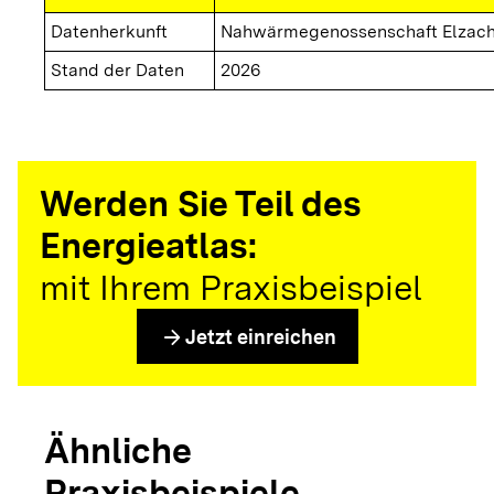
Datenherkunft
Nahwärmegenossenschaft Elzach
Stand der Daten
2026
Werden Sie Teil des
Energieatlas:
mit Ihrem Praxisbeispiel
arrow_forward
Jetzt einreichen
Ähnliche
Praxisbeispiele