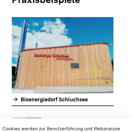
arrow_forwar
arrow_forward
Bioenergiedorf Schluchsee
chevron_left
chevron_right
Zur vorhergehenden Folie springen
Zur nächsten Folie springen
Cookies werden zur Benutzerführung und Webanalyse