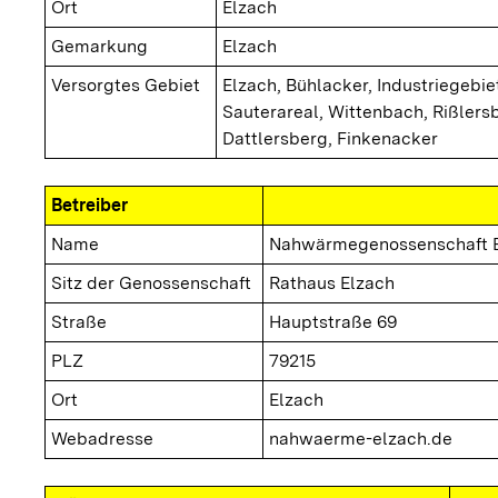
Ort
Elzach
Gemarkung
Elzach
Versorgtes Gebiet
Elzach, Bühlacker, Industriegebie
Sauterareal, Wittenbach, Rißlers
Dattlersberg, Finkenacker
Betreiber
Name
Nahwärmegenossenschaft E
Sitz der Genossenschaft
Rathaus Elzach
Straße
Hauptstraße 69
PLZ
79215
Ort
Elzach
Webadresse
nahwaerme-elzach.de