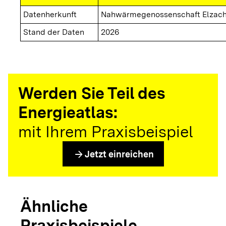
Datenherkunft
Nahwärmegenossenschaft Elzach
Stand der Daten
2026
Werden Sie Teil des
Energieatlas:
mit Ihrem Praxisbeispiel
arrow_forward
Jetzt einreichen
Ähnliche
Praxisbeispiele