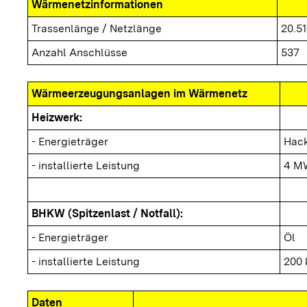
Wärmenetzinformationen
Trassenlänge / Netzlänge
20.5
Anzahl Anschlüsse
537
Wärmeerzeugungsanlagen im Wärmenetz
Heizwerk:
- Energieträger
Hack
- installierte Leistung
4 M
BHKW (Spitzenlast / Notfall):
- Energieträger
Öl
- installierte Leistung
200
Daten