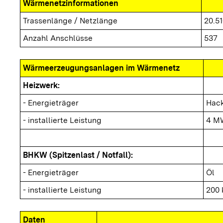
Wärmenetzinformationen
Trassenlänge / Netzlänge
20.5
Anzahl Anschlüsse
537
Wärmeerzeugungsanlagen im Wärmenetz
Heizwerk:
- Energieträger
Hack
- installierte Leistung
4 M
BHKW (Spitzenlast / Notfall):
- Energieträger
Öl
- installierte Leistung
200
Daten