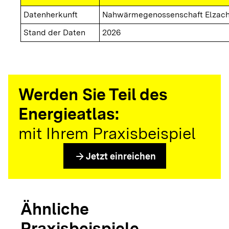
Datenherkunft
Nahwärmegenossenschaft Elzach
Stand der Daten
2026
Werden Sie Teil des
Energieatlas:
mit Ihrem Praxisbeispiel
arrow_forward
Jetzt einreichen
Ähnliche
Praxisbeispiele