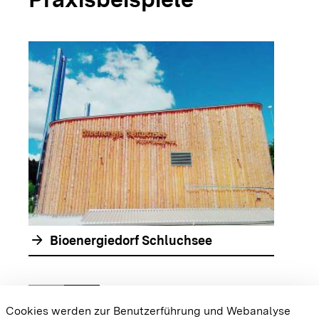
arrow_forwar
arrow_forward
Bioenergiedorf Schluchsee
chevron_left
chevron_right
Zur vorhergehenden Folie springen
Zur nächsten Folie springen
Cookies werden zur Benutzerführung und Webanalyse