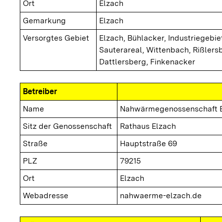
Ort
Elzach
Gemarkung
Elzach
Versorgtes Gebiet
Elzach, Bühlacker, Industriegebie
Sauterareal, Wittenbach, Rißlers
Dattlersberg, Finkenacker
Betreiber
Name
Nahwärmegenossenschaft E
Sitz der Genossenschaft
Rathaus Elzach
Straße
Hauptstraße 69
PLZ
79215
Ort
Elzach
Webadresse
nahwaerme-elzach.de