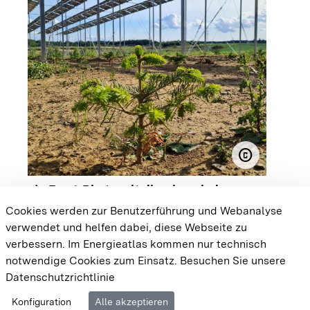
copyright
© Emil Stei
arrow_forward
Forst-Photovoltaikanlage bei
Sigmaringen
Cookies werden zur Benutzerführung und Webanalyse
verwendet und helfen dabei, diese Webseite zu
{{#displayPraxisbeispielMap}} {{{body}}}
verbessern. Im Energieatlas kommen nur technisch
{{/displayPraxisbeispielMap}}
notwendige Cookies zum Einsatz.
Besuchen Sie unsere
Datenschutzrichtlinie
Cookie-Einstellungen
Barrierefreiheit
Datenschutz
Konfiguration
Alle akzeptieren
Impressum