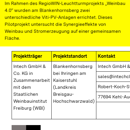
Im Rahmen des RegioWIN-Leuchtturmprojekts „Weinbau
4.0“ wurden am Blankenhornsberg zwei
unterschiedliche Viti-PV-Anlagen errichtet. Dieses
Pilotprojekt untersucht die Synergieeffekte von
Weinbau und Stromerzeugung auf einer gemeinsamen
Fläche.
Projektträger
Projektstandort
Kontakt
Intech GmbH &
Blankenhornsberg
Intech GmbH &
Co. KG in
bei Ihringen am
sales@intechc
Zusammenarbeit
Kaiserstuhl
Robert-Koch-St
mit dem
(Landkreis
Staatlichen
Breisgau-
77694 Kehl-A
Weinbauinstitut
Hochschwarzwald)
Freiburg (WBI)