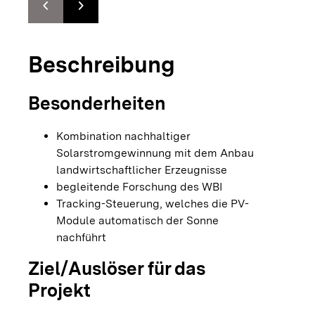
chevron_left
chevron_right
Zur vorhergehenden Folie springen
Zur nächsten Folie springen
Beschreibung
Besonderheiten
Kombination nachhaltiger
Solarstromgewinnung mit dem Anbau
landwirtschaftlicher Erzeugnisse
begleitende Forschung des WBI
Tracking-Steuerung, welches die PV-
Module automatisch der Sonne
nachführt
Ziel/Auslöser für das
Projekt