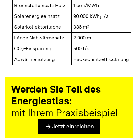
Brennstoffeinsatz Holz
1 srm/MWh
Solarenergieeinsatz
90.000 kWh
/a
th
Solarkollektorfläche
336 m²
Länge Nahwärmenetz
2.000 m
CO
-Einsparung
500 t/a
2
Abwärmenutzung
Hackschnitzeltrocknung
Werden Sie Teil des
Energieatlas:
mit Ihrem Praxisbeispiel
arrow_forward
Jetzt einreichen