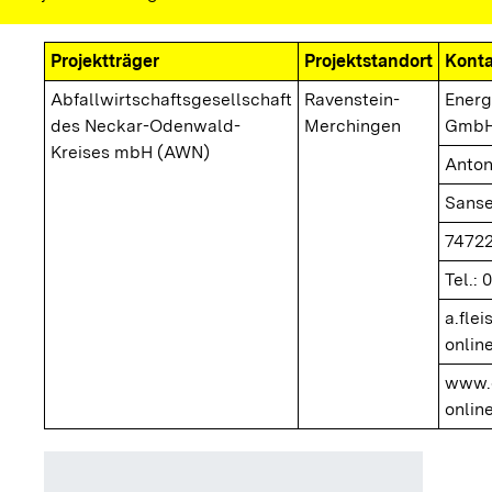
Projektträger
Projektstandort
Konta
Abfallwirtschaftsgesellschaft
Ravenstein-
Energ
des Neckar-Odenwald-
Merchingen
GmbH
Kreises mbH (AWN)
Anton
Sanse
7472
Tel.: 
a.fle
onlin
www.
onlin
Hacksch