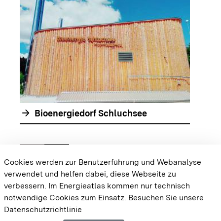
arrow_forwar
arrow_forward
Bioenergiedorf Schluchsee
chevron_left
chevron_right
Zur vorhergehenden Folie springen
Zur nächsten Folie springen
Cookies werden zur Benutzerführung und Webanalyse
verwendet und helfen dabei, diese Webseite zu
{{#displayPraxisbeispielMap}} {{{body}}}
verbessern. Im Energieatlas kommen nur technisch
{{/displayPraxisbeispielMap}}
notwendige Cookies zum Einsatz.
Besuchen Sie unsere
Datenschutzrichtlinie
Cookie-Einstellungen
Barrierefreiheit
Datenschutz