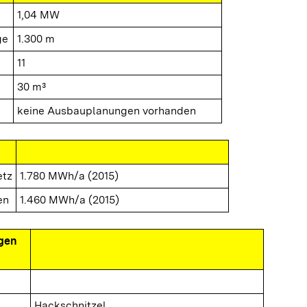
1,04 MW
ge
1.300 m
11
30 m³
keine Ausbauplanungen vorhanden
etz
1.780 MWh/a (2015)
en
1.460 MWh/a (2015)
gen
Hackschnitzel