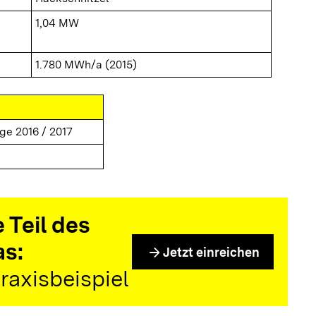
1,04 MW
1.780 MWh/a (2015)
ge 2016 / 2017
 Teil des
as:
arrow_forward
Jetzt einreichen
raxisbeispiel