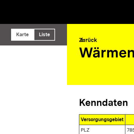
e ausführen
Karte
Liste
arrow_back
Zurück
Wärmen
Kenndaten
Versorgungsgebiet
PLZ
78