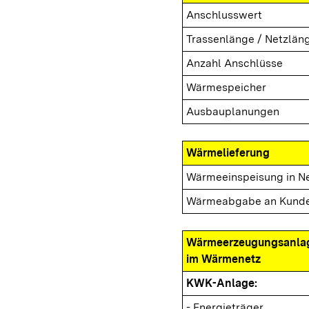
Anschlusswert
Trassenlänge / Netzlän
Anzahl Anschlüsse
Wärmespeicher
Ausbauplanungen
Wärmelieferung
Wärmeeinspeisung in N
Wärmeabgabe an Kund
Wärmeerzeugungsanla
im Wärmenetz
KWK-Anlage:
- Energieträger