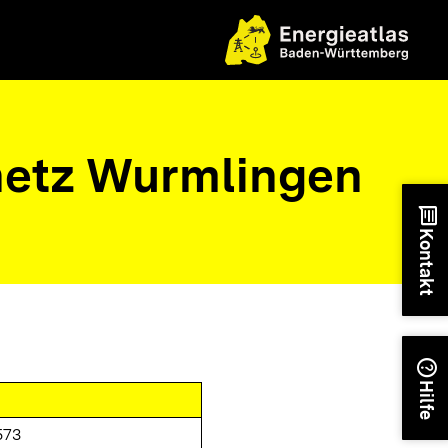
etz Wurmlingen
chat
Kontakt
help
Hilfe
573