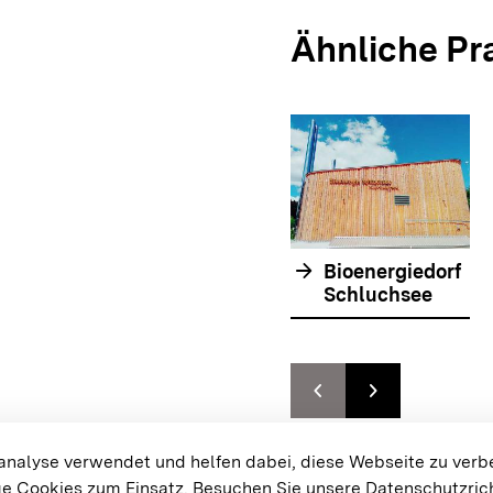
Ähnliche Pr
arrow_forward
Bioenergiedorf
Schluchsee
chevron_left
chevron_right
Zur vorhergehenden F
Zur nächsten F
{{#displayPraxisbeispielMap}}
alyse verwendet und helfen dabei, diese Webseite zu verb
e Cookies zum Einsatz.
Besuchen Sie unsere Datenschutzrich