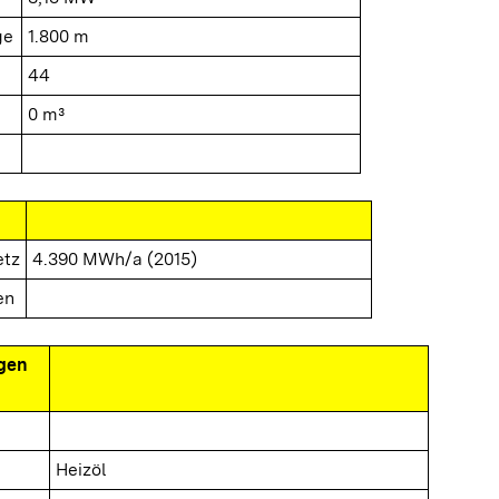
ge
1.800 m
44
0 m³
etz
4.390 MWh/a (2015)
en
gen
Heizöl