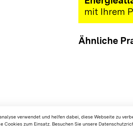
Energieatl
mit Ihrem P
Ähnliche Pr
arrow_forward
Bioenergiedorf
Schluchsee
arrow_forward
{{#displayPraxisbeispielMap}}
alyse verwendet und helfen dabei, diese Webseite zu verb
e Cookies zum Einsatz.
Besuchen Sie unsere Datenschutzrich
Cookie-Einstellungen
Bar