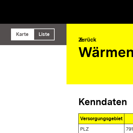
e ausführen
Karte
Liste
arrow_back
Zurück
Wärmen
Kenndaten
Versorgungsgebiet
PLZ
79