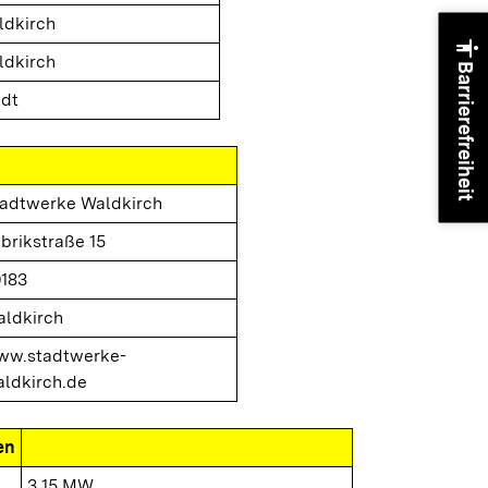
ldkirch
accessibility
ldkirch
Barrierefreiheit
adt
adtwerke Waldkirch
brikstraße 15
183
ldkirch
ww.stadtwerke-
ldkirch.de
en
3,15 MW