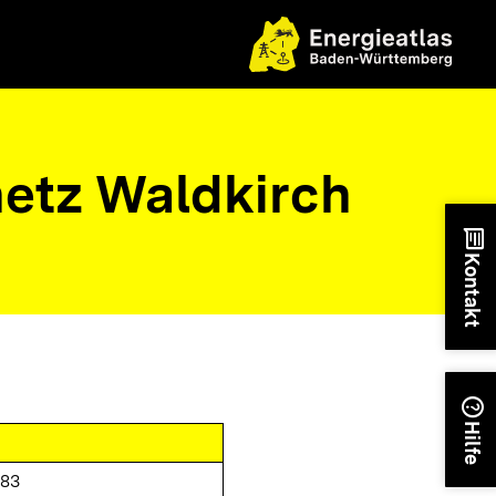
etz Waldkirch
chat
Kontakt
help
Hilfe
183