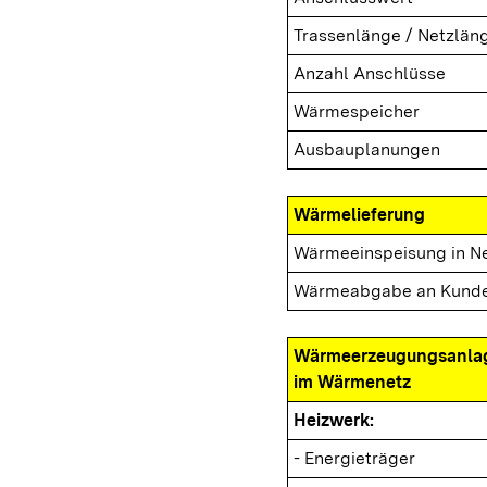
Trassenlänge / Netzlän
Anzahl Anschlüsse
Wärmespeicher
Ausbauplanungen
Wärmelieferung
Wärmeeinspeisung in N
Wärmeabgabe an Kund
Wärmeerzeugungsanla
im Wärmenetz
Heizwerk:
- Energieträger