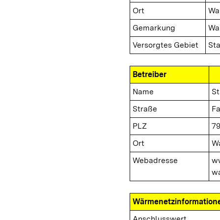
Ort
Wa
Gemarkung
Wa
Versorgtes Gebiet
St
Betreiber
Name
St
Straße
Fa
PLZ
79
Ort
Wa
Webadresse
w
wa
Wärmenetzinformation
Anschlusswert