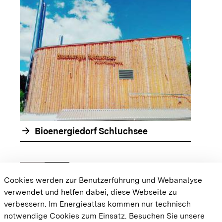
arrow_forwar
arrow_forward
Bioenergiedorf Schluchsee
chevron_left
chevron_right
Zur vorhergehenden Folie springen
Zur nächsten Folie springen
Cookies werden zur Benutzerführung und Webanalyse
verwendet und helfen dabei, diese Webseite zu
{{#displayPraxisbeispielMap}} {{{body}}}
verbessern. Im Energieatlas kommen nur technisch
{{/displayPraxisbeispielMap}}
notwendige Cookies zum Einsatz.
Besuchen Sie unsere