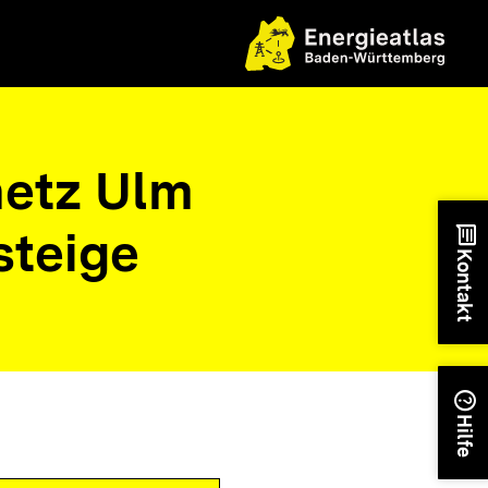
etz Ulm
teige
chat
Kontakt
help
Hilfe