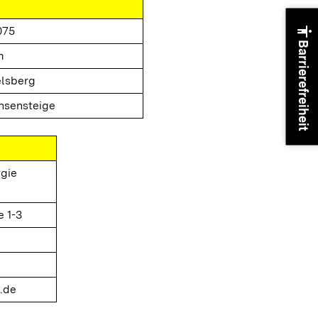
accessibility
075
Barrierefreiheit
m
elsberg
hsensteige
gie
e 1-3
.de