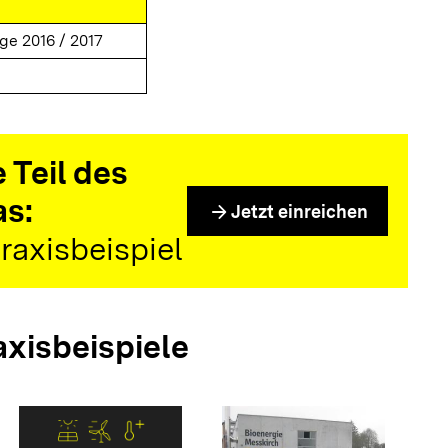
ge 2016 / 2017
 Teil des
as:
arrow_forward
Jetzt einreichen
raxisbeispiel
axisbeispiele