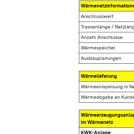
Wärmenetzinformation
Anschlusswert
Trassenlänge / Netzlän
Anzahl Anschlüsse
Wärmespeicher
Ausbauplanungen
Wärmelieferung
Wärmeeinspeisung in N
Wärmeabgabe an Kund
Wärmeerzeugungsanla
im Wärmenetz
KWK-Anlage: