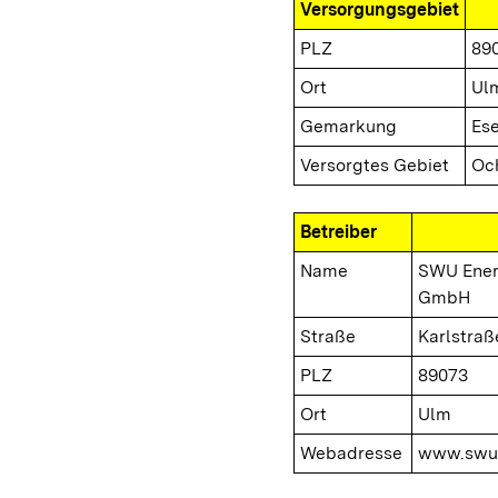
Versorgungsgebiet
PLZ
89
Ort
Ul
Gemarkung
Es
Versorgtes Gebiet
Oc
Betreiber
Name
SWU Ener
GmbH
Straße
Karlstraß
PLZ
89073
Ort
Ulm
Webadresse
www.swu