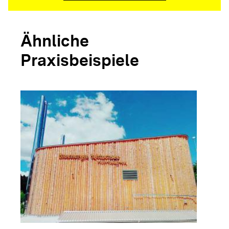
Ähnliche
Praxisbeispiele
arrow_forwar