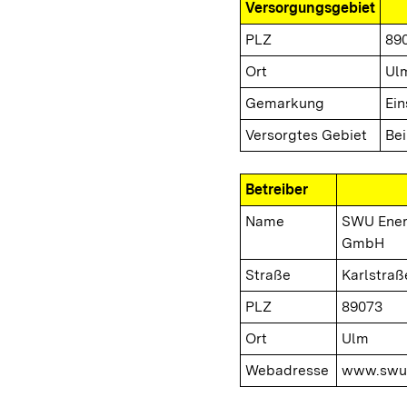
Versorgungsgebiet
PLZ
89
Ort
Ul
Gemarkung
Ein
Versorgtes Gebiet
Be
Betreiber
Name
SWU Ener
GmbH
Straße
Karlstraß
PLZ
89073
Ort
Ulm
Webadresse
www.swu