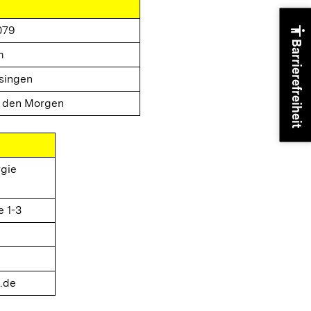
accessibility
079
Barrierefreiheit
m
singen
i den Morgen
gie
e 1-3
.de