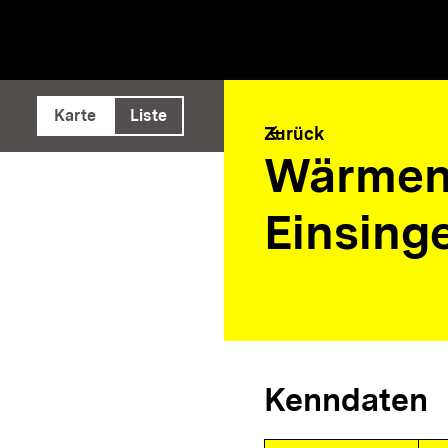
e ausführen
Karte
Liste
arrow_back
Zurück
Wärmen
Einsing
Kenndaten