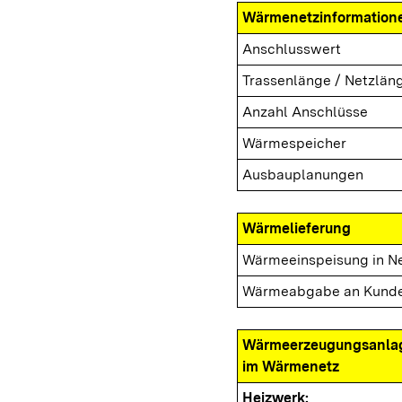
Wärmenetzinformation
Anschlusswert
Trassenlänge / Netzlän
Anzahl Anschlüsse
Wärmespeicher
Ausbauplanungen
Wärmelieferung
Wärmeeinspeisung in N
Wärmeabgabe an Kund
Wärmeerzeugungsanla
im Wärmenetz
Heizwerk: