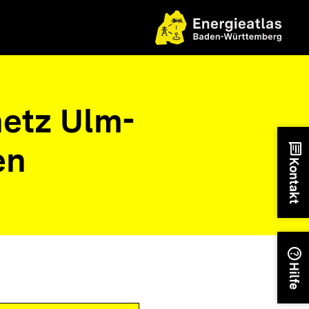
etz Ulm-
en
chat
Kontakt
help
Hilfe