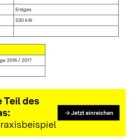
Erdgas
530 kW
ge 2016 / 2017
 Teil des
as:
arrow_forward
Jetzt einreichen
raxisbeispiel