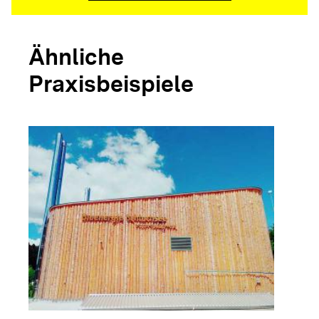
Ähnliche
Praxisbeispiele
arrow_forwar